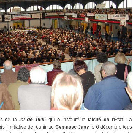
ans de la
loi de 1905
qui a instauré la
laïcité de l’Etat
. La
is l’initiative de réunir au
Gymnase Japy
le 6 décembre tous