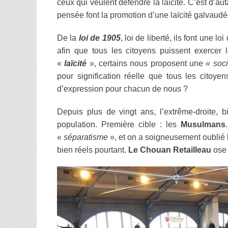
ceux qui veulent défendre la laïcité. C’est d’au
pensée font la promotion d’une laïcité galvaudée,
De la
loi de 1905
, loi de liberté, ils font une loi
afin que tous les citoyens puissent exercer l
«
laïcité
», certains nous proposent une
« soci
pour signification réelle que tous les citoye
d’expression pour chacun de nous ?
Depuis plus de vingt ans, l’extrême-droite, b
population. Première cible : les
Musulmans
«
séparatisme
», et on a soigneusement oublié
bien réels pourtant.
Le Chouan Retailleau
ose 