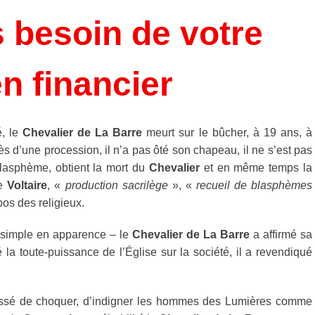
 besoin de votre
n financier
é, le
Chevalier de La Barre
meurt sur le bûcher, à 19 ans, à
rès d’une procession, il n’a pas ôté son chapeau, il ne s’est pas
blasphème, obtient la mort du
Chevalier
et en même temps la
e
Voltaire
, «
production sacrilège
», «
recueil de blasphèmes
pos des religieux.
e simple en apparence – le
Chevalier de La Barre
a affirmé sa
 la toute-puissance de l’Église sur la société, il a revendiqué
ssé de choquer, d’indigner les hommes des Lumières comme