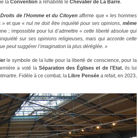
ue la
Convention
a réhabilité le
Chevalier de La Barre
.
 Droits de l’Homme et du Citoyen
affirme que «
les hommes
s
» et que «
nul ne doit être inquiété pour ses opinions,
même
ne ; impossible pour lui d’admettre
« cette liberté absolue qui
inquiété sur ses opinions religieuses, mais qui accorde cette
que peut suggérer l’imagination la plus déréglée. »
ier
le symbole de la lutte pour la liberté de conscience, pour la
remière a voté la
Séparation des Églises et de l’Etat
, ils lui
tmartre. Fidèle à ce combat, la
Libre Pensée
a refait, en 2023,