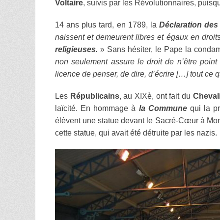
Voltaire
, suivis par les Révolutionnaires, puisq
14 ans plus tard, en 1789, la
Déclaration des
naissent et demeurent libres et égaux en droit
religieuses
.
» Sans hésiter, le Pape la condam
non seulement assure le droit de n’être point 
licence de penser, de dire, d’écrire […] tout ce 
Les
Républicains
, au XIXè, ont fait du
Cheval
laïcité. En hommage à
la Commune
qui la p
élèvent une statue devant le Sacré-Cœur à Mon
cette statue, qui avait été détruite par les nazis.