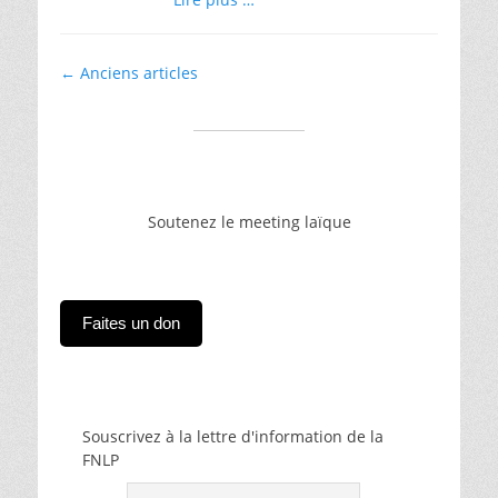
Navigation
←
Anciens articles
entre
article
Soutenez le meeting laïque
Faites un don
Souscrivez à la lettre d'information de la
FNLP