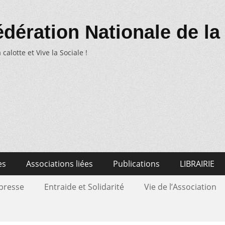
dération Nationale de la
 calotte et Vive la Sociale !
es
Associations liées
Publications
LIBRAIRIE
 presse
Entraide et Solidarité
Vie de l’Association