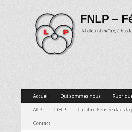
FNLP – Fé
Ni dieu ni maître, à bas la
Aller
Menu
Accueil
Qui sommes nous
Rubriqu
au
primaire
Aller
Menu
contenu
AILP
IRELP
La Libre Pensée dans la
au
secondaire
contenu
Contact