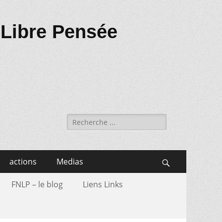
 Libre Pensée
Recherche
de:
actions
Medias
Search
FNLP – le blog
Liens Links