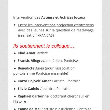
Intervention des
Acteurs et Actrices locaux
Entre les interventions projection d’entretiens
avec des jeunes sur la question de l’esclavage
(réalisation FRANCAS)
Ils soutiennent le colloque…
►
Klod Ama
r, artiste.
►
Francis Allegret
, comédien. Pontoise
►
Bénédicte Ariès
(pour l’association
pontoisienne Pontoise ensemble)
►
Korto Bojović Amar
/ artiste. Pontoise
►
Silvio Cadelo
/ peintre. Pontoise
►
Raphaël Carbonne
, doctorant chercheur en
Histoire
►
Yanne de Mel
/ artiste plasticienne. Pontoise