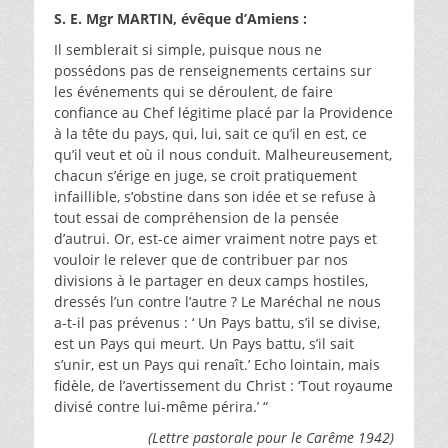
S. E. Mgr MARTIN, évêque d’Amiens :
Il semblerait si simple, puisque nous ne
possédons pas de renseignements certains sur
les événements qui se déroulent, de faire
confiance au Chef légitime placé par la Providence
à la tête du pays, qui, lui, sait ce qu’il en est, ce
qu’il veut et où il nous conduit. Malheureusement,
chacun s’érige en juge, se croit pratiquement
infaillible, s’obstine dans son idée et se refuse à
tout essai de compréhension de la pensée
d’autrui. Or, est-ce aimer vraiment notre pays et
vouloir le relever que de contribuer par nos
divisions à le partager en deux camps hostiles,
dressés l’un contre l’autre ? Le Maréchal ne nous
a-t-il pas prévenus : ‘ Un Pays battu, s’il se divise,
est un Pays qui meurt. Un Pays battu, s’il sait
s’unir, est un Pays qui renaît.’ Echo lointain, mais
fidèle, de l’avertissement du Christ : ‘Tout royaume
divisé contre lui-même périra.’ “
(Lettre pastorale pour le Carême 1942)