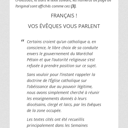
ci-dessous, et dans le texte suivant, les numéros de page de
l’original sont affichés comme ceci
[3].
FRANÇAIS !
VOS ÉVÊQUES VOUS PARLENT
Certains croient qu’un catholique a, en
conscience, le libre choix de sa conduite
envers le gouvernement du Maréchal
Pétain et que l’autorité religieuse s’est
refusée à prendre position sur ce sujet.
Sans vouloir pour l’instant rappeler la
doctrine de l’Église catholique sur
l’obéissance due au pouvoir légitime,
nous avons simplement cherché à réunir
les enseignements donnés à leurs
diocésains, clergé et laïcs, par les Evêques
de la zone occupée.
Les textes cités ont été recueillis
principalement dans les Semaines