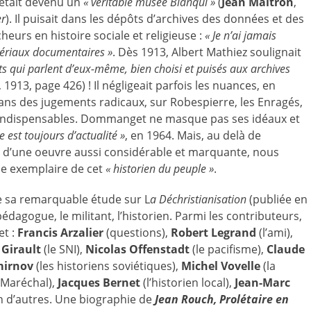
 était devenu un
« véritable musée Blanqui »
(
Jean Maitron
,
er
). Il puisait dans les dépôts d’archives des données et des
eurs en histoire sociale et religieuse :
« Je n’ai jamais
atériaux documentaires »
. Dès 1913, Albert Mathiez soulignait
ts qui parlent d’eux-même, bien choisi et puisés aux archives
, 1913, page 426) ! Il négligeait parfois les nuances, en
ns des jugements radicaux, sur Robespierre, les Enragés,
ns indispensables. Dommanget ne masque pas ses idéaux et
ie est toujours d’actualité »
, en 1964. Mais, au delà de
ct d’une oeuvre aussi considérable et marquante, nous
vie exemplaire de cet
« historien du peuple »
.
de sa remarquable étude sur L
a Déchristianisation
(publiée en
édagogue, le militant, l’historien. Parmi les contributeurs,
et :
Francis Arzalier
(questions),
Robert Legrand
(l’ami),
 Girault
(le SNI),
Nicolas Offenstadt
(le pacifisme),
Claude
mirnov
(les historiens soviétiques),
Michel Vovelle
(la
 Maréchal),
Jacques Bernet
(l’historien local),
Jean-Marc
n d’autres. Une biographie de
Jean Rouch, Prolétaire en