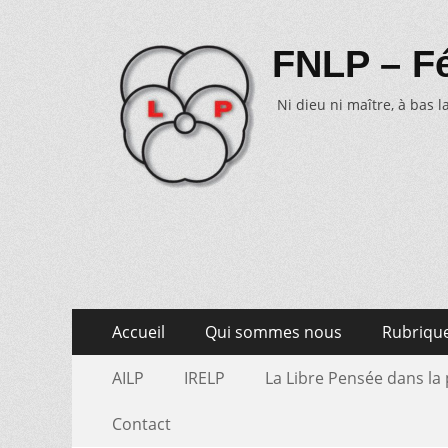
FNLP – Fé
Ni dieu ni maître, à bas la
Aller
Menu
Accueil
Qui sommes nous
Rubriqu
au
primaire
Aller
Menu
contenu
AILP
IRELP
La Libre Pensée dans la
au
secondaire
contenu
Contact