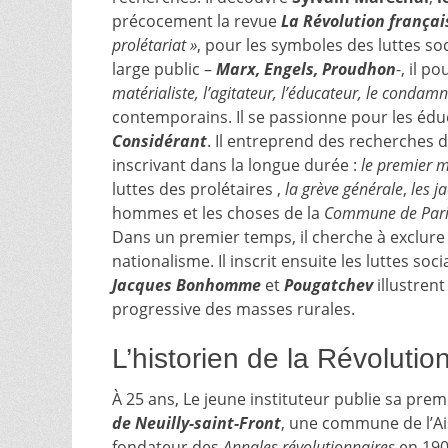
précocement la revue
La Révolution françai
prolétariat »
, pour les symboles des luttes so
large public –
Marx, Engels, Proudhon
-, il p
matérialiste, l’agitateur, l’éducateur, le condam
contemporains. Il se passionne pour les éduc
Considérant
. Il entreprend des recherches d
inscrivant dans la longue durée :
le premier 
luttes des prolétaires ,
la grève générale
,
les j
hommes et les choses de la
Commune de Pari
Dans un premier temps, il cherche à exclure d
nationalisme. Il inscrit ensuite les luttes so
Jacques Bonhomme
et
Pougatchev
illustrent
progressive des masses rurales.
L’historien de la Révolutio
À 25 ans, Le jeune instituteur publie sa pre
de Neuilly-saint-Front
, une commune de l’Ais
fondateur des
Annales révolutionnaires
en 1907