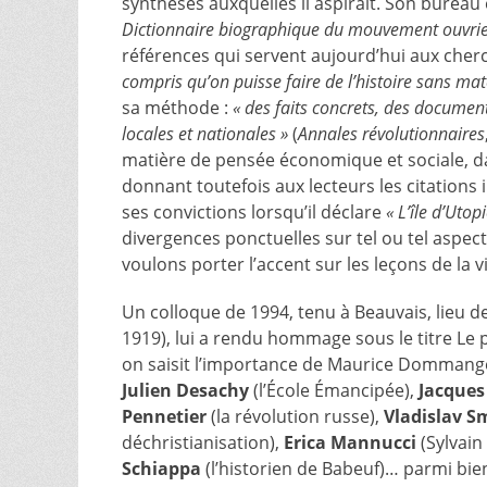
synthèses auxquelles il aspirait. Son bureau
Dictionnaire biographique du mouvement ouvri
références qui servent aujourd’hui aux cherch
compris qu’on puisse faire de l’histoire sans m
sa méthode :
« des faits concrets, des documen
locales et nationales »
(
Annales révolutionnaires
matière de pensée économique et sociale, da
donnant toutefois aux lecteurs les citatio
ses convictions lorsqu’il déclare
« L’île d’Utop
divergences ponctuelles sur tel ou tel aspe
voulons porter l’accent sur les leçons de la 
Un colloque de 1994, tenu à Beauvais, lieu 
1919), lui a rendu hommage sous le titre Le p
on saisit l’importance de Maurice Dommang
Julien Desachy
(l’École Émancipée),
Jacques
Pennetier
(la révolution russe),
Vladislav S
déchristianisation),
Erica Mannucci
(Sylvain
Schiappa
(l’historien de Babeuf)… parmi bie