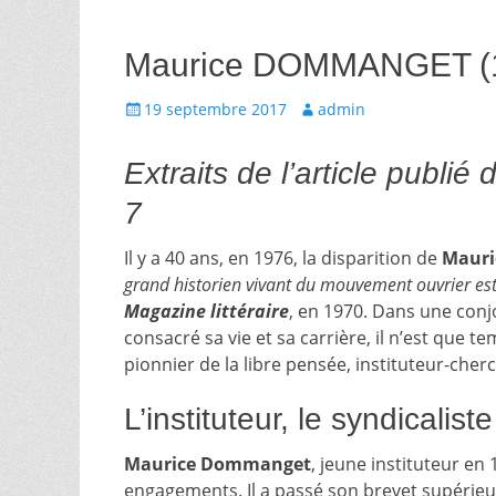
Maurice DOMMANGET (1
Écrit
Auteur
19 septembre 2017
admin
le
Extraits de l’article publ
7
Il y a 40 ans, en 1976, la disparition de
Mauri
grand historien vivant du mouvement ouvrier e
Magazine littéraire
, en 1970. Dans une conjo
consacré sa vie et sa carrière, il n’est que 
pionnier de la libre pensée, instituteur-cherc
L’instituteur, le syndicalis
Maurice Dommanget
, jeune instituteur en 
engagements. Il a passé son brevet supérieu