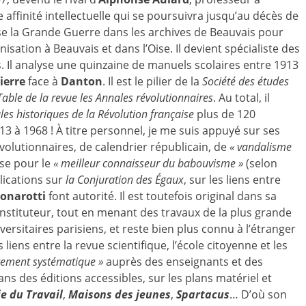
 affinité intellectuelle qui se poursuivra jusqu’au décès de
 la Grande Guerre dans les archives de Beauvais pour
sation à Beauvais et dans l’Oise. Il devient spécialiste des
s. Il analyse une quinzaine de manuels scolaires entre 1913
ierre
face à
Danton
. Il est le pilier de la
Société des études
Table de la revue les Annales révolutionnaires
. Au total, il
les historiques de la Révolution française
plus de 120
913 à 1968 ! À titre personnel, je me suis appuyé sur ses
olutionnaires, de calendrier républicain, de
« vandalisme
sse pour le
« meilleur connaisseur du babouvisme »
(selon
lications sur
la Conjuration des Égaux
, sur les liens entre
onarotti
font autorité. Il est toutefois original dans sa
 instituteur, tout en menant des travaux de la plus grande
versitaires parisiens, et reste bien plus connu à l’étranger
 liens entre la revue scientifique, l’école citoyenne et les
tement systématique »
auprès des enseignants et des
 dans des éditions accessibles, sur les plans matériel et
ie du Travail
,
Maisons des jeunes
,
Spartacus
… D’où son