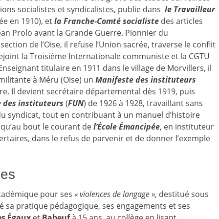
ons socialistes et syndicalistes, publie dans
le Travailleur
ée en 1910), et
l
a Franche-Comté socialiste
des articles
ean Prolo avant la Grande Guerre. Pionnier du
ection de l’Oise, il refuse l’Union sacrée, traverse le conflit
, rejoint la Troisième Internationale communiste et la CGTU
 Enseignant titulaire en 1911 dans le village de Morvillers, il
 militante à Méru (Oise) un
Manifeste des instituteurs
ire. Il devient secrétaire départemental dès 1919, puis
 des instituteurs
(
FUN
) de 1926 à 1928, travaillant sans
 syndicat, tout en contribuant à un manuel d’histoire
usqu’au bout le courant de
l’École Émancipée
, en instituteur
ertaires, dans le refus de parvenir et de donner l’exemple
les
académique pour ses
« violences de langage »
, destitué sous
é sa pratique pédagogique, ses engagements et ses
es Égaux
et
Babeuf
à 15 ans, au collège en lisant