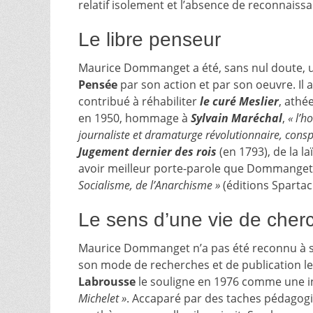
relatif isolement et l’absence de reconnaissa
Le libre penseur
Maurice Dommanget a été, sans nul doute, u
Pensée
par son action et par son oeuvre. Il a
contribué à réhabiliter
le curé Meslier
, athé
en 1950, hommage à
Sylvain Maréchal
,
« l’
journaliste et dramaturge révolutionnaire, cons
Jugement dernier des rois
(en 1793), de la la
avoir meilleur porte-parole que Dommanget, 
Socialisme, de l’Anarchisme »
(éditions Spartac
Le sens d’une vie de cherc
Maurice Dommanget n’a pas été reconnu à sa j
son mode de recherches et de publication le
Labrousse
le souligne en 1976 comme une inju
Michelet »
. Accaparé par des taches pédagogi