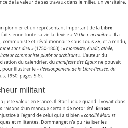
nce de la valeur de ses travaux dans le milieu universitaire.
n pionnier et un représentant important de la
Libre
 fait sienne toute sa vie la devise
« Ni Dieu, ni maître »
. Il a
e, communiste et révolutionnaire sous Louis XV, et a rendu,
homme sans dieu »
(1750-1803) :
« moraliste, érudit, athée,
pirateur communiste plutôt anarchisant »
. L’auteur du
ïcisation du calendrier, du
manifeste des Egaux
ne pouvait
pour illustrer le
« développement de la Libre-Pensée, du
us, 1950, pages 5-6).
heur militant
uste valeur en France. Il était lucide quand il voyait dans
s raisons d’un manque certain de notoriété.
Ernest
stice à l’égard de celui qui a si bien
« concilié Marx et
ques et militantes, Dommanget n’a pu réaliser les