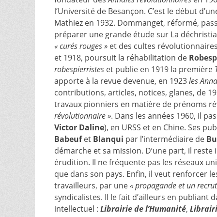
l’Université de Besançon. C’est le début d’une
Mathiez en 1932. Dommanget, réformé, passe
préparer une grande étude sur La déchristiani
« curés rouges »
et des cultes révolutionnaire
et 1918, poursuit la réhabilitation de
Robesp
robespierristes
et publie en 1919 la première
apporte à la revue devenue, en 1923
les Anna
contributions, articles, notices, glanes, de 1
travaux pionniers en matière de prénoms rév
révolutionnaire »
. Dans les années 1960, il pa
Victor Daline
), en URSS et en Chine. Ses pub
Babeuf
et
Blanqui
par l’intermédiaire de
Bu
démarche et sa mission. D’une part, il reste
érudition. Il ne fréquente pas les réseaux uni
que dans son pays. Enfin, il veut renforcer les
travailleurs, par une
« propagande et un recru
syndicalistes. Il le fait d’ailleurs en publiant
intellectuel :
Librairie de l’Humanité
,
Librair