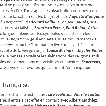
se
. Il se passionne dès lors pour
« les belles figures du
ciales. À côté d’ouvrages de vulgarisation destinés à un
oursuit inlassablement les biographies d’
Auguste Blanqui
, le
né à perpétuité
; d’
Edouard Vaillant
; de
Jean Jaurès
, ses
ateurs socialistes,
Francisco Ferrer
,
Paul Robin
,
Victor
e longue haleine sur les symboles des luttes en les
mai
,
le Drapeau rouge
. Il enquête sur les mouvements de
acqueries
. Maurice Dommanget livre une synthèse sur les
s
, celle de la vierge rouge,
Louise Michel
et de
Jules Vallès
.
e la pensée socialiste les aliénations des religions et du
ciales des dimensions matérialistes et linéaires.
Spartacus
,
 à ses yeux les révoltes qui jalonnent l’émancipation
n française
mière recherche historique :
La Révolution dans le canton
ne. Il entre à cet effet en contact avec
Albert Mathiez
,
, devenu le rival d’
Alphonse Aulard
, professeur à