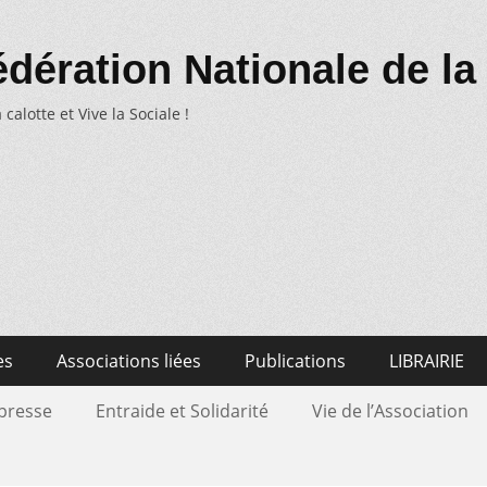
dération Nationale de la
 calotte et Vive la Sociale !
es
Associations liées
Publications
LIBRAIRIE
 presse
Entraide et Solidarité
Vie de l’Association