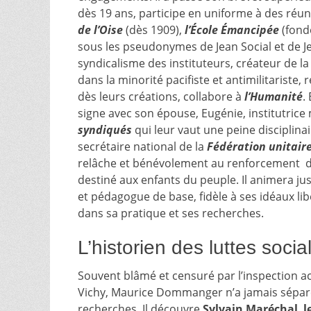
dès 19 ans, participe en uniforme à des réuni
de l’Oise
(dès 1909),
l’École Émancipée
(fond
sous les pseudonymes de Jean Social et de J
syndicalisme des instituteurs, créateur de la s
dans la minorité pacifiste et antimilitariste
dès leurs créations, collabore à
l’Humanité
.
signe avec son épouse, Eugénie, institutrice
syndiqués
qui leur vaut une peine disciplina
secrétaire national de la
Fédération unitaire
relâche et bénévolement au renforcement du
destiné aux enfants du peuple. Il animera j
et pédagogue de base, fidèle à ses idéaux lib
dans sa pratique et ses recherches.
L’historien des luttes socia
Souvent blâmé et censuré par l’inspection 
Vichy, Maurice Dommanger n’a jamais sépar
recherches. Il découvre
Sylvain Maréchal
,
l