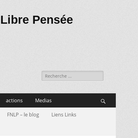
 Libre Pensée
Recherche
de:
actions
Medias
Search
FNLP – le blog
Liens Links