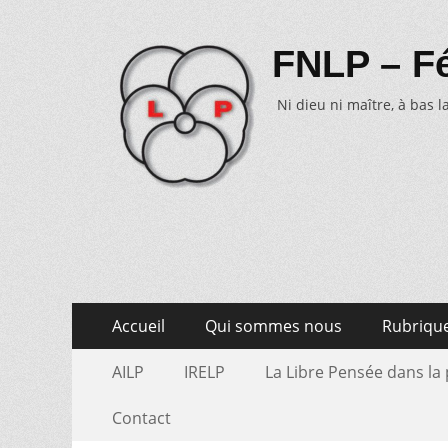
FNLP – Fé
Ni dieu ni maître, à bas la
Aller
Menu
Accueil
Qui sommes nous
Rubriqu
au
primaire
Aller
Menu
contenu
AILP
IRELP
La Libre Pensée dans la
au
secondaire
contenu
Contact