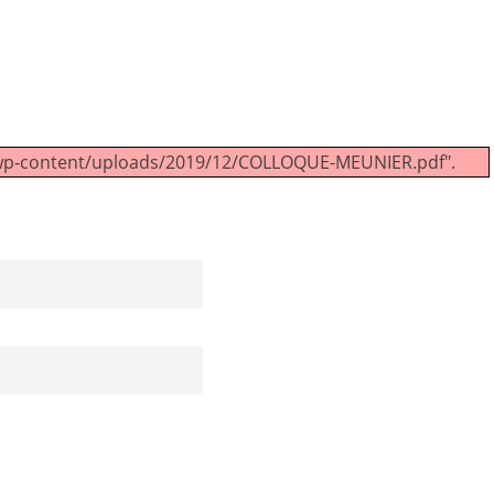
s/wp-content/uploads/2019/12/COLLOQUE-MEUNIER.pdf".