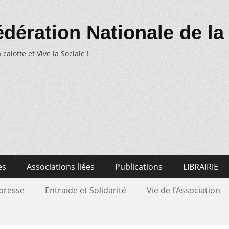
dération Nationale de la
 calotte et Vive la Sociale !
es
Associations liées
Publications
LIBRAIRIE
 presse
Entraide et Solidarité
Vie de l’Association