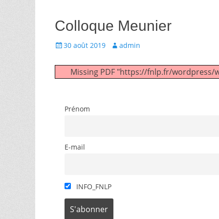
Colloque Meunier
Écrit
Auteur
30 août 2019
admin
le
Missing PDF "https://fnlp.fr/wordpres
Prénom
E-mail
INFO_FNLP