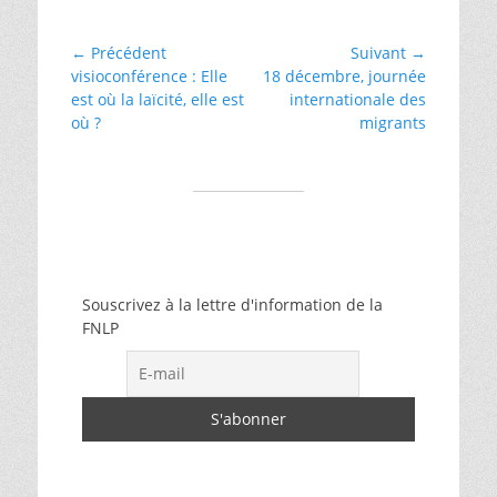
laïcité
Navigation
← Précédent
Suivant →
Article
Article
visioconférence : Elle
18 décembre, journée
de
précédent :
suivant :
est où la laïcité, elle est
internationale des
l’article
où ?
migrants
Souscrivez à la lettre d'information de la
FNLP