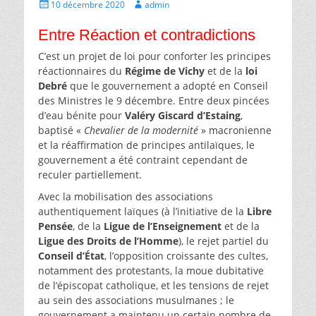
Écrit
Auteur
10 décembre 2020
admin
le
Entre Réaction et contradictions
C’est un projet de loi pour conforter les principes
réactionnaires du
Régime de Vichy
et de la
loi
Debré
que le gouvernement a adopté en Conseil
des Ministres le 9 décembre. Entre deux pincées
d’eau bénite pour
Valéry Giscard d’Estaing
,
baptisé «
Chevalier de la modernité
» macronienne
et la réaffirmation de principes antilaïques, le
gouvernement a été contraint cependant de
reculer partiellement.
Avec la mobilisation des associations
authentiquement laïques (à l’initiative de la
Libre
Pensée
, de la
Ligue de l’Enseignement
et de la
Ligue des Droits de l’Homme
), le rejet partiel du
Conseil d’État
, l’opposition croissante des cultes,
notamment des protestants, la moue dubitative
de l’épiscopat catholique, et les tensions de rejet
au sein des associations musulmanes ; le
gouvernement a maintenu un certain nombre de