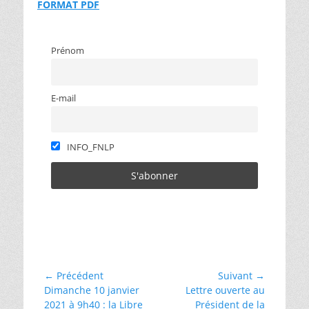
FORMAT PDF
Prénom
E-mail
INFO_FNLP
Catégories
défense
des
libertés
,
Navigation
← Précédent
Suivant →
␣
Article
Article
Dimanche 10 janvier
Lettre ouverte au
de
laïcité
précédent :
suivant :
2021 à 9h40 : la Libre
Président de la