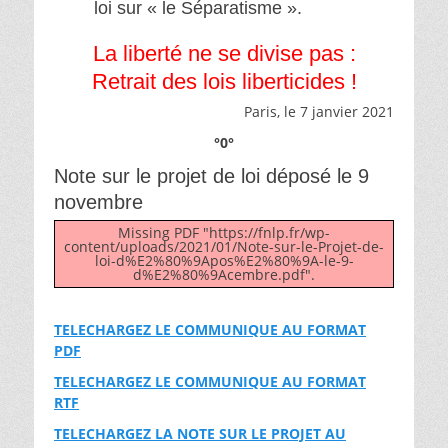
loi sur « le Séparatisme ».
La liberté ne se divise pas :
Retrait des lois liberticides !
Paris, le 7 janvier 2021
°0°
Note sur le projet de loi déposé le 9
novembre
Missing PDF "https://fnlp.fr/wp-
content/uploads/2021/01/Note-sur-le-Projet-de-
loi-d%E2%80%9Apos%E2%80%9A-le-9-
d%E2%80%9Acembre.pdf".
TELECHARGEZ LE COMMUNIQUE AU FORMAT
PDF
TELECHARGEZ LE COMMUNIQUE AU FORMAT
RTF
TELECHARGEZ LA NOTE SUR LE PROJET AU