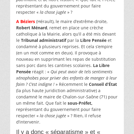
représentant du gouvernement pour faire
respecter «
la chose jugée
» ?
A Béziers
(Hérault), le maire d’extrême-droite,
Robert Ménard
, remet en place une crèche
catholique à la Mairie, alors qu’il a été mis devant
le
Tribunal administratif
par la
Libre Pensée
et
condamné à plusieurs reprises. Et cela s’empire
(en un mot comme en deux). Il provoque à
nouveau en supprimant les repas de substitution
sans porc dans les cantines scolaires.
La Libre
Pensée
réagit : «
Qui peut avoir de tels sentiments
xénophobes pour priver des enfants de manger à leur
faim ? C’est indigne !
» Récemment le
Conseil d’État
(la plus haute juridiction administrative) a
condamné le maire de Chalon-sur-Saône (71) pour
un même fait. Que fait le
sous-Préfet,
représentant du gouvernement pour faire
respecter «
la chose jugée
» ? Rien, il refuse
d’intervenir.
Il y a donc « séparatisme » et «