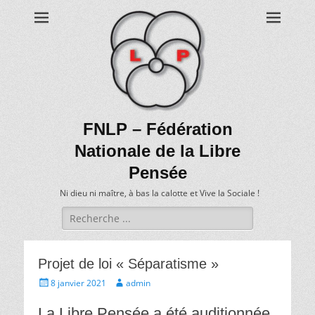
FNLP – Fédération
Nationale de la Libre
Pensée
Ni dieu ni maître, à bas la calotte et Vive la Sociale !
Recherche
de:
Projet de loi « Séparatisme »
Écrit
Auteur
8 janvier 2021
admin
le
La Libre Pensée a été auditionnée