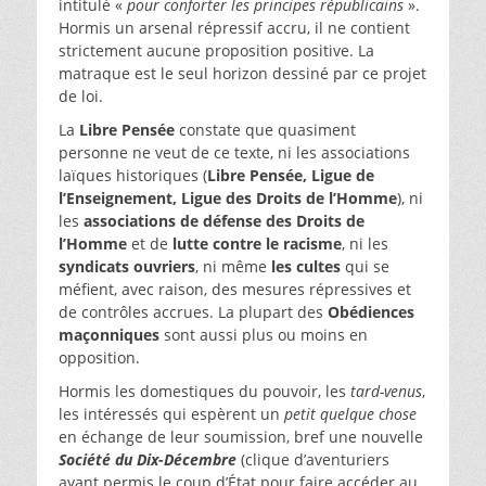
intitulé «
pour conforter les principes républicains
».
Hormis un arsenal répressif accru, il ne contient
strictement aucune proposition positive. La
matraque est le seul horizon dessiné par ce projet
de loi.
La
Libre Pensée
constate que quasiment
personne ne veut de ce texte, ni les associations
laïques historiques (
Libre Pensée, Ligue de
l’Enseignement, Ligue des Droits de l’Homme
), ni
les
associations de défense des Droits de
l’Homme
et de
lutte contre le racisme
, ni les
syndicats ouvriers
, ni même
les cultes
qui se
méfient, avec raison, des mesures répressives et
de contrôles accrues. La plupart des
Obédiences
maçonniques
sont aussi plus ou moins en
opposition.
Hormis les domestiques du pouvoir, les
tard-venus
,
les intéressés qui espèrent un
petit quelque chose
en échange de leur soumission, bref une nouvelle
Société du Dix-Décembre
(clique d’aventuriers
ayant permis le coup d’État pour faire accéder au