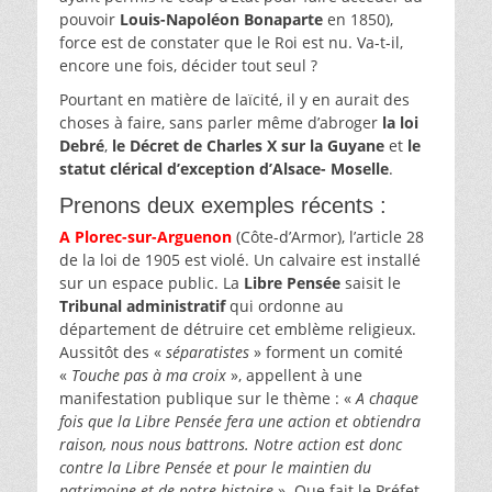
pouvoir
Louis-Napoléon Bonaparte
en 1850),
force est de constater que le Roi est nu. Va-t-il,
encore une fois, décider tout seul ?
Pourtant en matière de laïcité, il y en aurait des
choses à faire, sans parler même d’abroger
la loi
Debré
,
le Décret de Charles X sur la Guyane
et
le
statut clérical d’exception d’Alsace- Moselle
.
Prenons deux exemples récents :
A Plorec-sur-Arguenon
(Côte-d’Armor), l’article 28
de la loi de 1905 est violé. Un calvaire est installé
sur un espace public. La
Libre Pensée
saisit le
Tribunal administratif
qui ordonne au
département de détruire cet emblème religieux.
Aussitôt des «
séparatistes
» forment un comité
«
Touche pas à ma croix
», appellent à une
manifestation publique sur le thème : «
A chaque
fois que la Libre Pensée fera une action et obtiendra
raison, nous nous battrons. Notre action est donc
contre la Libre Pensée et pour le maintien du
patrimoine et de notre histoire
». Que fait le Préfet,