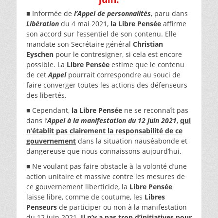
■ Informée de
l’Appel de personnalités
, paru dans
Libération
du 4 mai 2021,
la Libre Pensée
affirme
son accord sur l’essentiel de son contenu. Elle
mandate son Secrétaire général
Christian
Eyschen
pour le contresigner, si cela est encore
possible. La
Libre Pensée
estime que le contenu
de cet
Appel
pourrait correspondre au souci de
faire converger toutes les actions des défenseurs
des libertés.
■ Cependant,
la Libre Pensée
ne se reconnaît pas
dans l’
Appel à la manifestation du 12 juin 2021
,
qui
n’établit pas clairement la responsabilité de ce
gouvernement
dans la situation nauséabonde et
dangereuse que nous connaissons aujourd’hui.
■ Ne voulant pas faire obstacle à la volonté d’une
action unitaire et massive contre les mesures de
ce gouvernement liberticide, la
Libre Pensée
laisse libre, comme de coutume, les
Libres
Penseurs
de participer ou non à la manifestation
du 12 juin 2021.
Il n’y a pas trop d’initiatives pour