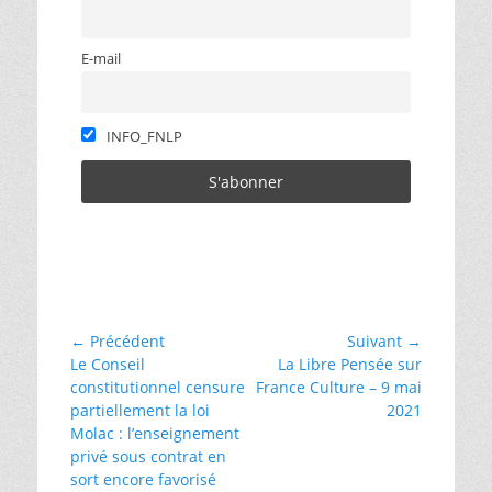
E-mail
INFO_FNLP
Catégories
défense
des
libertés
Navigation
← Précédent
Suivant →
Article
Article
Le Conseil
La Libre Pensée sur
de
précédent :
suivant :
constitutionnel censure
France Culture – 9 mai
l’article
partiellement la loi
2021
Molac : l’enseignement
privé sous contrat en
sort encore favorisé