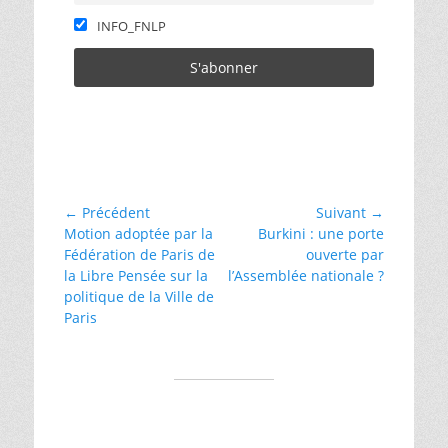
INFO_FNLP
Catégories
laïcité
Navigation
← Précédent
Suivant →
Article
Article
Motion adoptée par la
Burkini : une porte
de
précédent :
suivant :
Fédération de Paris de
ouverte par
l’article
la Libre Pensée sur la
l’Assemblée nationale ?
politique de la Ville de
Paris