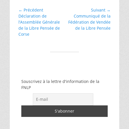
des
libertés
Navigation
← Précédent
Suivant →
Article
Article
Déclaration de
Communiqué de la
de
précédent :
suivant :
l’Assemblée Générale
Fédération de Vendée
l’article
de la Libre Pensée de
de la Libre Pensée
Corse
Souscrivez à la lettre d'information de la
FNLP