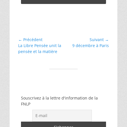
Catégories
Divers
,
␣
laïcité
Navigation
← Précédent
Suivant →
Article
Article
La Libre Pensée unit la
9 décembre à Paris
de
précédent :
suivant :
pensée et la matière
l’article
Souscrivez à la lettre d'information de la
FNLP