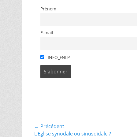
Prénom
E-mail
INFO_FNLP
Catégories
Entraide
et
Solidarité
,
Navigation
← Précédent
␣
Uncategorized
Article
L’Eglise synodale ou sinusoïdale ?