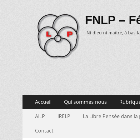
FNLP – Fé
Ni dieu ni maître, à bas la
Aller
Menu
Accueil
Qui sommes nous
Rubriqu
au
primaire
Aller
Menu
contenu
AILP
IRELP
La Libre Pensée dans la
au
secondaire
contenu
Contact