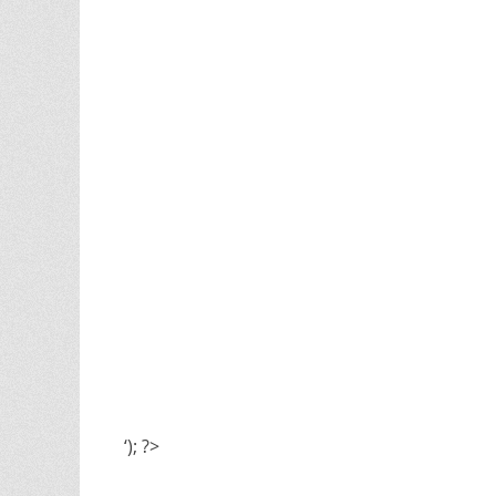
‘); ?>