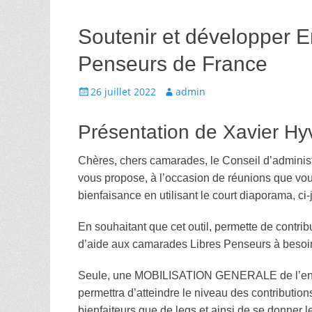
Soutenir et développer En
Penseurs de France
Écrit
Auteur
26 juillet 2022
admin
le
Présentation de Xavier Hy
Chères, chers camarades, le Conseil d’administ
vous propose, à l’occasion de réunions que vou
bienfaisance en utilisant le court diaporama, ci
En souhaitant que cet outil, permette de contri
d’aide aux camarades Libres Penseurs à besoin
Seule, une MOBILISATION GENERALE de l’ensem
permettra d’atteindre le niveau des contributi
bienfaiteurs que de legs et ainsi de se donner 