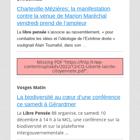
Charleville-Mézières: la manifestation
contre la venue de Marion Maréchal
vendredi prend de l’ampleur
La
libre pensée
s’associe au rassemblement, « pour
combattre les idées et l’idéologie de l’Extrême droite »
soulignait Alain Tournafol, dans son …
Missing PDF "https://fnlp.fr/wp-
content/uploads/2022/12/CO-Liberte-laicite-
citoyennete.pdf".
Vosges Matin
La biodiversité au cœur d’une conférence
ce samedi à Gérardmer
La
Libre Pensée
88 organise, ce samedi 10
décembre à 14 h à la MCL, une conférence sur la
biodiversité et sur la plateforme
intergouvernementale …