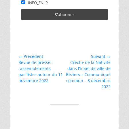
INFO_FNLP
Catégories
la
presse
et
Navigation
← Précédent
Suivant →
la
Article
Article
Revue de presse :
Crèche de la Nativité
de
libre
précédent :
suivant :
rassemblements
dans l’hôtel de ville de
pensée
l’article
pacifistes autour du 11
Béziers – Communiqué
novembre 2022
commun – 8 décembre
2022