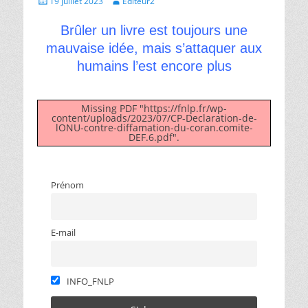
19 juillet 2023
Editeur2
le
Brûler un livre est toujours une
mauvaise idée, mais s’attaquer aux
humains l’est encore plus
Missing PDF "https://fnlp.fr/wp-
content/uploads/2023/07/CP-Declaration-de-
lONU-contre-diffamation-du-coran.comite-
DEF.6.pdf".
Prénom
E-mail
INFO_FNLP