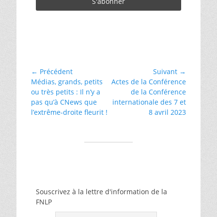
Catégories
AILP
Navigation
← Précédent
Suivant →
Article
Article
Médias, grands, petits
Actes de la Conférence
de
précédent :
suivant :
ou très petits : Il n’y a
de la Conférence
l’article
pas qu’à CNews que
internationale des 7 et
l’extrême-droite fleurit !
8 avril 2023
Souscrivez à la lettre d'information de la
FNLP