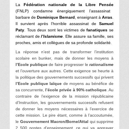
La
Fédération nationale de la Libre Pensée
(FNLP) condamne énergiquement l’assassinat
barbare de
Dominique Bernard
, enseignant à
Arras
.
Il survient après l’horrible assassinat de
Samuel
Paty
. Tous deux sont les victimes de
fanatiques
se
réclamant de
l’Islamisme
. Elle assure sa famille, ses
proches, amis et collègues de sa profonde solidarité.
La réponse n’est pas de transformer l’institution
scolaire en bunker, mais de donner les moyens à
l’Ecole publique
de faire progresser le
rationalisme
et l’ouverture aux autres. Cette exigence se heurte à
la politique des gouvernements successifs qui privent
l’Ecole publique laïque
de moyens au bénéfice de
sa concurrente,
l’école privée à 90% catholique
. Au
contraire de l’exigence de la mission républicaine
d’Instruction, les gouvernements successifs refusent
de donner les moyens nécessaires à l’exercice de
cette mission. Le pire étant, comme à l’accoutumée,
le
Gouvernement Macron/Borne/Attal
qui supprime
2 500 postes d’enseignement, ce qui va aggraver