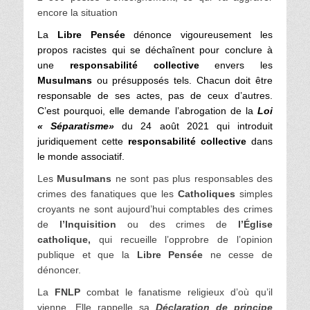
encore la situation
La
Libre Pensée
dénonce vigoureusement les
propos racistes qui se déchaînent pour conclure à
une
responsabilité collective
envers les
Musulmans
ou présupposés tels. Chacun doit être
responsable de ses actes, pas de ceux d’autres.
C’est pourquoi, elle demande l’abrogation de la
Loi
« Séparatisme»
du 24 août 2021 qui introduit
juridiquement cette
responsabilité collective
dans
le monde associatif.
Les
Musulmans
ne sont pas plus responsables des
crimes des fanatiques que les
Catholiques
simples
croyants ne sont aujourd’hui comptables des crimes
de
l’Inquisition
ou des crimes de
l’Église
catholique,
qui recueille l’opprobre de l’opinion
publique et que la
Libre Pensée
ne cesse de
dénoncer.
La
FNLP
combat le fanatisme religieux d’où qu’il
vienne. Elle rappelle sa
Déclaration de principe