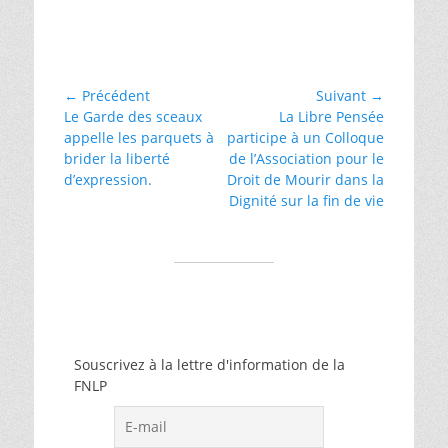
Catégories
défense
des
libertés
Navigation
← Précédent
Suivant →
Article
Article
Le Garde des sceaux
La Libre Pensée
de
précédent :
suivant :
appelle les parquets à
participe à un Colloque
l’article
brider la liberté
de l’Association pour le
d’expression.
Droit de Mourir dans la
Dignité sur la fin de vie
Souscrivez à la lettre d'information de la
FNLP