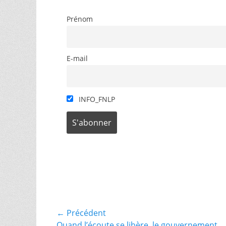
Prénom
E-mail
INFO_FNLP
Catégories
débaptisation
Navigation
← Précédent
Article
Quand l’écoute se libère, le gouvernement