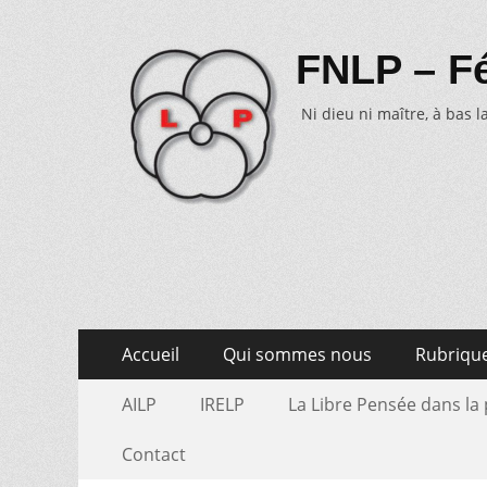
FNLP – Fé
Ni dieu ni maître, à bas la
Aller
Menu
Accueil
Qui sommes nous
Rubriqu
au
primaire
Aller
Menu
contenu
AILP
IRELP
La Libre Pensée dans la
au
secondaire
contenu
Contact