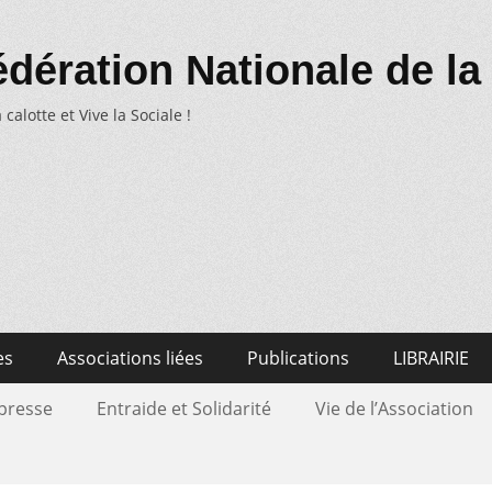
dération Nationale de la
 calotte et Vive la Sociale !
es
Associations liées
Publications
LIBRAIRIE
 presse
Entraide et Solidarité
Vie de l’Association