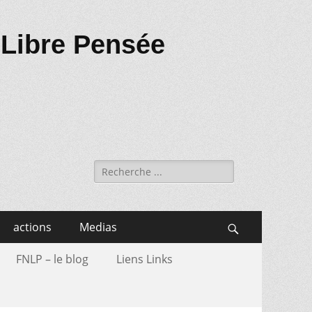
 Libre Pensée
Recherche
de:
actions
Medias
Search
FNLP – le blog
Liens Links