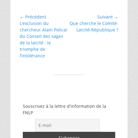
La
Raison
Navigation
← Précédent
Suivant →
Article
Article
L’exclusion du
Que cherche le Comité-
de
précédent :
suivant :
chercheur Alain Policar
Laïcité-République ?
l’article
du Conseil des sages
de la laïcité : le
triomphe de
l’intolérance
Souscrivez à la lettre d'information de la
FNLP