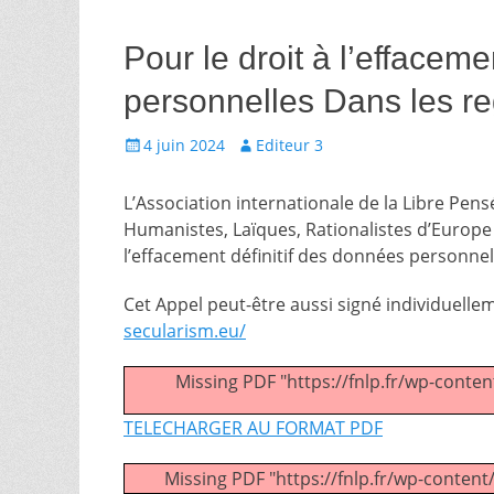
Pour le droit à l’effaceme
personnelles Dans les r
Écrit
Auteur
4 juin 2024
Editeur 3
le
L’Association internationale de la Libre Pens
Humanistes, Laïques, Rationalistes d’Europe
l’effacement définitif des données personnel
Cet Appel peut-être aussi signé individuelle
secularism.eu/
Missing PDF "https://fnlp.fr/wp-conte
TELECHARGER AU FORMAT PDF
Missing PDF "https://fnlp.fr/wp-conten