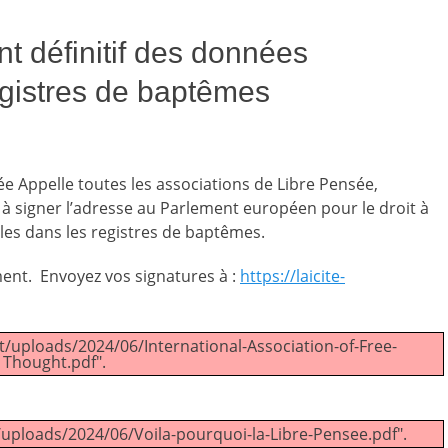
nt définitif des données
egistres de baptêmes
ée Appelle toutes les associations de Libre Pensée,
 à signer l’adresse au Parlement européen pour le droit à
les dans les registres de baptêmes.
ment. Envoyez vos signatures à :
https://laicite-
nt/uploads/2024/06/International-Association-of-Free-
Thought.pdf".
t/uploads/2024/06/Voila-pourquoi-la-Libre-Pensee.pdf".