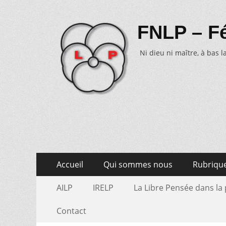
FNLP – Fé
Ni dieu ni maître, à bas la
Aller
Menu
Accueil
Qui sommes nous
Rubriqu
au
primaire
Aller
Menu
contenu
AILP
IRELP
La Libre Pensée dans la
au
secondaire
contenu
Contact