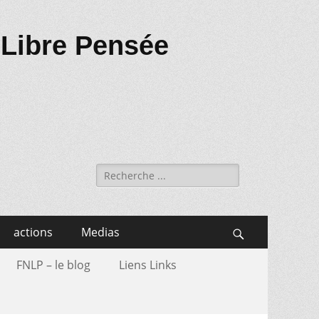
 Libre Pensée
Recherche
de:
actions
Medias
Search
FNLP – le blog
Liens Links