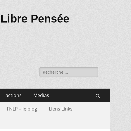
 Libre Pensée
Recherche
de:
actions
Medias
Search
FNLP – le blog
Liens Links