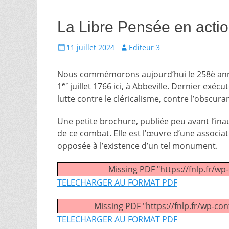
La Libre Pensée en acti
Écrit
Auteur
11 juillet 2024
Editeur 3
le
Nous commémorons aujourd’hui le 258è anniv
er
1
juillet 1766 ici, à Abbeville. Dernier exé
lutte contre le cléricalisme, contre l’obscur
Une petite brochure, publiée peu avant l’ina
de ce combat. Elle est l’œuvre d’une associa
opposée à l’existence d’un tel monument.
Missing PDF "https://fnlp.fr/w
TELECHARGER AU FORMAT PDF
Missing PDF "https://fnlp.fr/wp-co
TELECHARGER AU FORMAT PDF