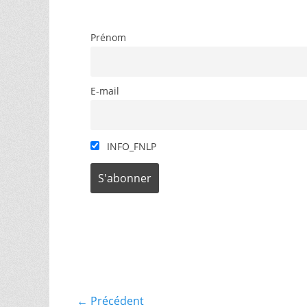
Prénom
E-mail
INFO_FNLP
Catégories
Divers
Navigation
← Précédent