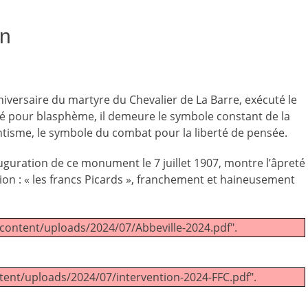
on
ersaire du martyre du Chevalier de La Barre, exécuté le
cuté pour blasphème, il demeure le symbole constant de la
antisme, le symbole du combat pour la liberté de pensée.
uguration de ce monument le 7 juillet 1907, montre l’âpreté
tion : « les francs Picards », franchement et haineusement
p-content/uploads/2024/07/Abbeville-2024.pdf".
ntent/uploads/2024/07/intervention-2024-FFC.pdf".