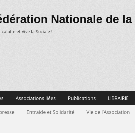
dération Nationale de la
 calotte et Vive la Sociale !
es
Associations liées
Publications
LIBRAIRIE
 presse
Entraide et Solidarité
Vie de l’Association