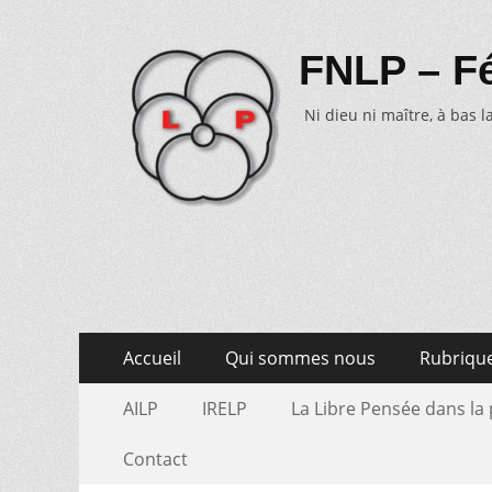
FNLP – Fé
Ni dieu ni maître, à bas la
Aller
Menu
Accueil
Qui sommes nous
Rubriqu
au
primaire
Aller
Menu
contenu
AILP
IRELP
La Libre Pensée dans la
au
secondaire
contenu
Contact