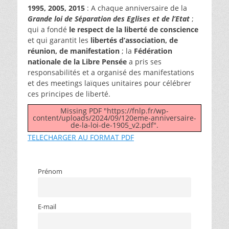
1995, 2005, 2015
: A chaque anniversaire de la
Grande loi de Séparation des Eglises et de l’Etat
;
qui a fondé
le respect de la liberté de conscience
et qui garantit les
libertés d’association, de
réunion, de manifestation
; la
Fédération
nationale de la Libre Pensée
a pris ses
responsabilités et a organisé des manifestations
et des meetings laïques unitaires pour célébrer
ces principes de liberté.
Missing PDF "https://fnlp.fr/wp-
content/uploads/2024/09/120eme-anniversaire-
de-la-loi-de-1905_v2.pdf".
TELECHARGER AU FORMAT PDF
Prénom
E-mail