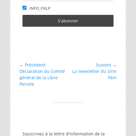
INFO_FNLP
Catégories
laïcité
Navigation
← Précédent
Suivant →
Article
Article
Déclaration du Comité
La newsletter du Sinn
de
précédent :
suivant :
général de la Libre
Féin
l’article
Pensée
Souscrivez à la lettre d'information de la