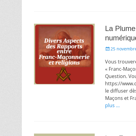
La Plume
numérique
Écrit
25 novembr
le
Vous trouvere
« Franc-Maçon
Question. Vou
https://www
le diffuser d
Maçons et Fr
plus …