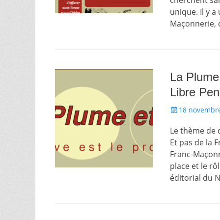
cherchent san
unique. Il y a
Maçonnerie, 
La Plume 
Libre Pe
Écrit
18 novembr
le
Le thème de 
Et pas de la F
Franc-Maçonne
place et le r
éditorial du