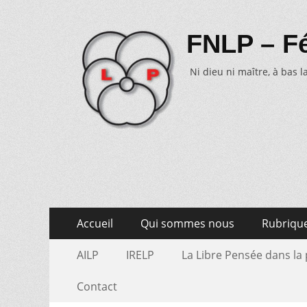
FNLP – Fé
Ni dieu ni maître, à bas la
Aller
Menu
Accueil
Qui sommes nous
Rubriqu
au
primaire
Aller
Menu
contenu
AILP
IRELP
La Libre Pensée dans la
au
secondaire
contenu
Contact