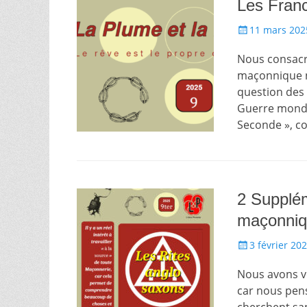
Les Fran
Écrit
11 mars 202
le
Nous consacr
maçonnique nu
question des
Guerre mondia
Seconde », co
2 Supplém
maçonniq
Écrit
3 février 20
le
Nous avons vo
car nous pens