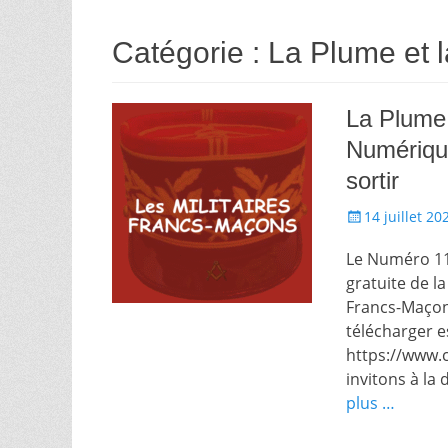
Catégorie :
La Plume et 
La Plume
Numérique
sortir
Écrit
14 juillet 20
le
Le Numéro 11
gratuite de l
Francs-Maçons 
télécharger es
https://www
invitons à la
plus …