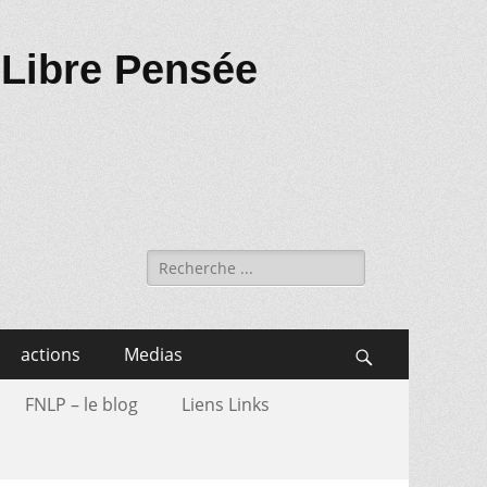
 Libre Pensée
Recherche
de:
actions
Medias
Search
FNLP – le blog
Liens Links