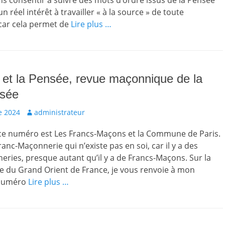
s consentir à suivre des mots d’ordre issus de la Pensée
 un réel intérêt à travailler « à la source » de toute
car cela permet de
Lire plus …
et la Pensée, revue maçonnique de la
nsée
Auteur
e 2024
administrateur
ce numéro est Les Francs-Maçons et la Commune de Paris.
ranc-Maçonnerie qui n’existe pas en soi, car il y a des
ries, presque autant qu’il y a de Francs-Maçons. Sur la
ôle du Grand Orient de France, je vous renvoie à mon
 Numéro
Lire plus …