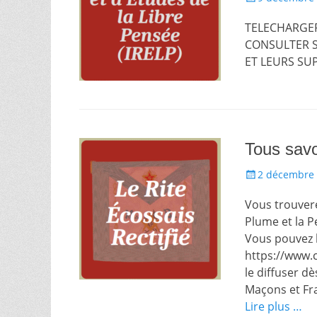
le
TELECHARGE
CONSULTER 
ET LEURS SU
Tous savo
Écrit
2 décembre
le
Vous trouvere
Plume et la Pe
Vous pouvez l
https://www.
le diffuser d
Maçons et Fr
Lire plus …