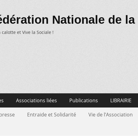
dération Nationale de la
 calotte et Vive la Sociale !
es
Associations liées
Publications
LIBRAIRIE
 presse
Entraide et Solidarité
Vie de l’Association