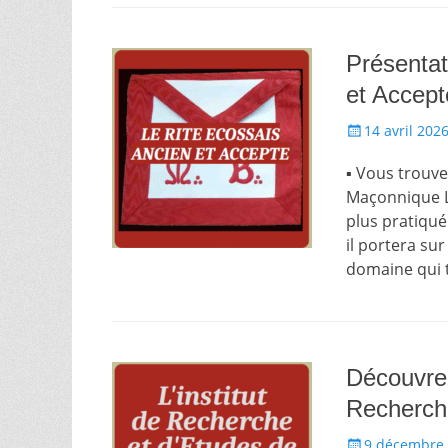
Présentat
et Accept
Écrit
14 avril 202
le
▪ Vous trouve
Maçonnique L
plus pratiqu
il portera su
domaine qui t
Découvrez
Recherch
Écrit
9 décembre