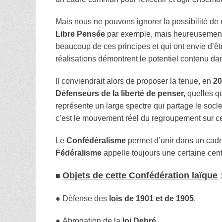
Mais nous ne pouvons ignorer la possibilité de 
Libre Pensée
par exemple, mais heureusement p
beaucoup de ces principes et qui ont envie d’
réalisations démontrent le potentiel contenu dan
Il conviendrait alors de proposer la tenue, en
20
Défenseurs de la liberté de penser,
quelles q
représente un large spectre qui partage le so
c’est le mouvement réel du regroupement sur ces 
Le
Confédéralisme
permet d’unir dans un cadr
Fédéralisme
appelle toujours une certaine centra
■
Objets de cette Confédération laïque
●
Défense des
lois de 1901 et de 1905
,
●
Abrogation de la
loi Debré