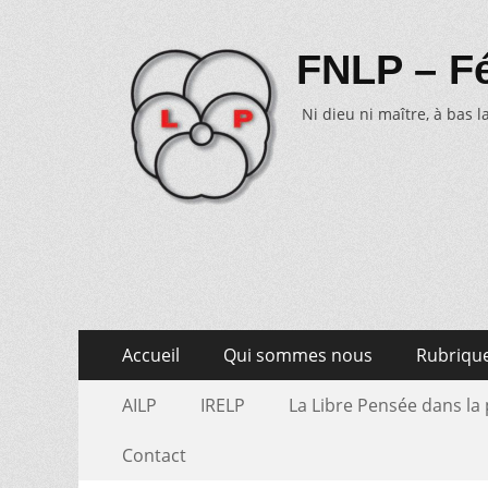
FNLP – Fé
Ni dieu ni maître, à bas la
Aller
Menu
Accueil
Qui sommes nous
Rubriqu
au
primaire
Aller
Menu
contenu
AILP
IRELP
La Libre Pensée dans la
au
secondaire
contenu
Contact