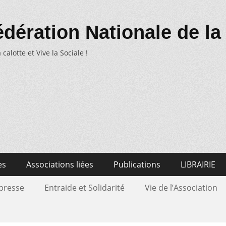
dération Nationale de la
 calotte et Vive la Sociale !
es
Associations liées
Publications
LIBRAIRIE
 presse
Entraide et Solidarité
Vie de l’Association