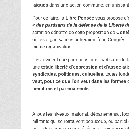
laïques
dans une action commune, en unissant, n
Pour ce faire, la
Libre Pensée
vous propose d’o
«
des partisans de la défense de la Liberté 
serait de débattre de cette proposition de
Confé
où les organisations adhéraient à un Congrès,
même organisation.
Il est évident que pour nous tous, partisans de 
une
totale liberté d’expression et d’associat
syndicales, politiques, cultuelles
, toutes fon
veut, pour ce que l’on veut dans les formes q
membres et par eux-seuls.
A tous les niveaux, national, départemental, l
militants qui se retrouvent beaucoup, ou partie
un cadre commun pour réfléchir et agir ensembl