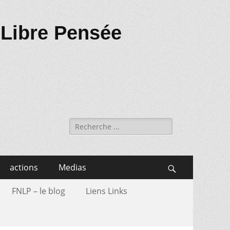
 Libre Pensée
Recherche
de:
actions
Medias
Search
FNLP – le blog
Liens Links