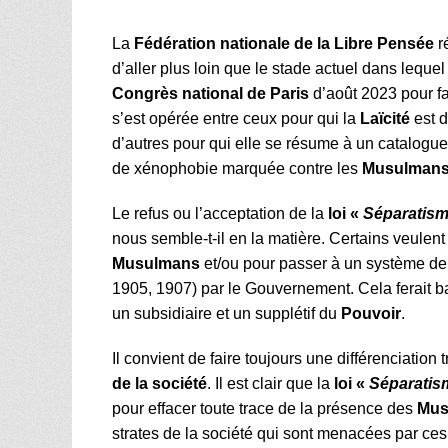
La
Fédération nationale de la Libre Pensée
ré
d’aller plus loin que le stade actuel dans lequel
Congrès national
de Paris
d’août 2023 pour fair
s’est opérée entre ceux pour qui la
Laïcité
est d
d’autres pour qui elle se résume à un catalogue d
de xénophobie marquée contre les
Musulman
Le refus ou l’acceptation de la
loi «
Séparatis
nous semble-t-il en la matière. Certains veulen
Musulmans
et/ou pour passer à un système de 
1905, 1907) par le Gouvernement. Cela ferait bas
un subsidiaire et un supplétif du
Pouvoir
.
Il convient de faire toujours une différenciation 
de la société
. Il est clair que la
loi «
Séparatis
pour effacer toute trace de la présence des
Mus
strates de la société qui sont menacées par ces