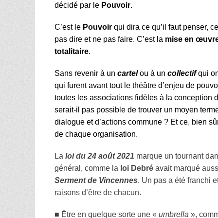
décidé par le
Pouvoir
.
C’est le
Pouvoir
qui dira ce qu’il faut penser, ce
pas dire et ne pas faire. C’est la
mise en œuvre
totalitaire
.
Sans revenir à un
cartel
ou à un
collectif
qui on
qui furent avant tout le théâtre d’enjeu de pouvo
toutes les associations fidèles à la conception 
serait-il pas possible de trouver un moyen term
dialogue et d’actions commune ? Et ce, bien sûr
de chaque organisation.
La
loi du 24 août 2021
marque un tournant dan
général, comme la
loi Debré
avait marqué aussi 
Serment de Vincennes
. Un pas a été franchi 
raisons d’être de chacun.
■
Être en quelque sorte une «
umbrella
», comm